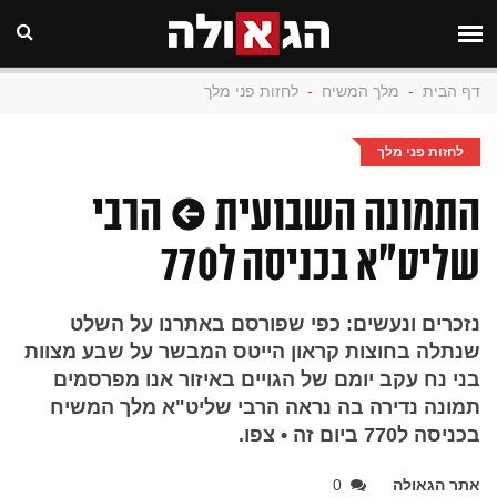
דף הבית
-
מלך המשיח
-
לחזות פני מלך
לחזות פני מלך
התמונה השבועית • הרבי
שליט"א בכניסה ל770
נזכרים ונעשים: כפי שפורסם באתרנו על השלט
שנתלה בחוצות קראון הייטס המבשר על שבע מצוות
בני נח עקב יומם של הגויים באיזור אנו מפרסמים
תמונה נדירה בה נראה הרבי שליט"א מלך המשיח
בכניסה ל770 ביום זה • צפו.
אתר הגאולה
0