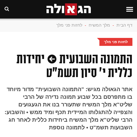
דף הבית
-
מלך המשיח
-
לחזות פני מלך
לחזות פני מלך
התמונה השבועית • יחידות
כללית י' סיון תשמ"ט
אתר הגאולה מגיש: "התמונה השבועית" מדור מיוחד
בו מתפרסם בכל שבוע תמונה נדירה של הרבי
שליט"א מלך המשיח שתעורר בנו את הגעגועים
והצפייה להתגלותו המיידית תכף ומיד ממש • והשבוע:
הרבי שליט"א מלך המשיח ביחידות כללית לאחר חג
השבועות תשמ"ט • לתמונה נוספת