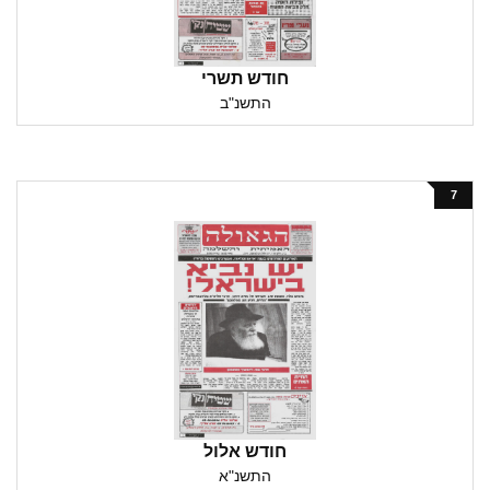
חודש תשרי
התשנ"ב
7
חודש אלול
התשנ"א