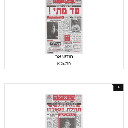
חודש אב
התשנ"א
4