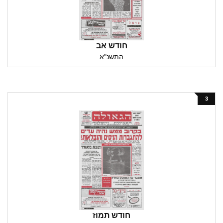
חודש אב
התשנ"א
3
חודש תמוז