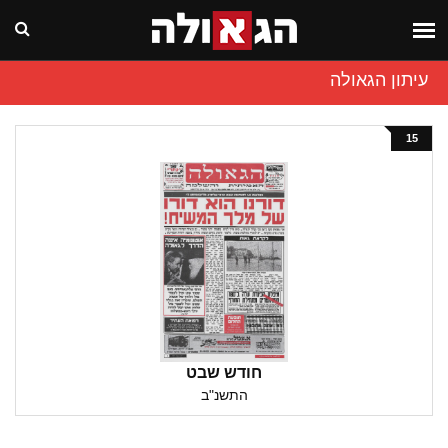
עיתון הגאולה
15
חודש שבט
התשנ"ב