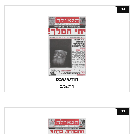
14
חודש שבט
התשנ"ב
13