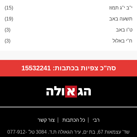
י"ב י"ג תמוז
(15)
תשעה באב
(19)
ט"ו באב
(3)
ח"י באלול
(3)
סה"כ צפיות בכתבות:
15532241
רבי
כל הכתבות
צור קשר
שד' עצמאות 67, בת ים, עיר הגאולה ת.ד. 3084 טל' 077-912-