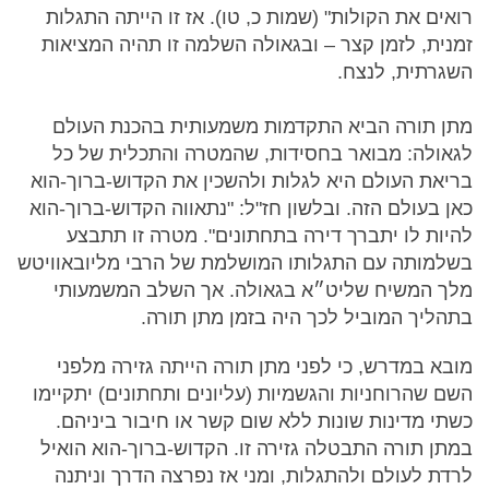
רואים את הקולות" (שמות כ, טו). אז זו הייתה התגלות
זמנית, לזמן קצר – ובגאולה השלמה זו תהיה המציאות
השגרתית, לנצח.
מתן תורה הביא התקדמות משמעותית בהכנת העולם
לגאולה: מבואר בחסידות, שהמטרה והתכלית של כל
בריאת העולם היא לגלות ולהשכין את הקדוש-ברוך-הוא
כאן בעולם הזה. ובלשון חז"ל: "נתאווה הקדוש-ברוך-הוא
להיות לו יתברך דירה בתחתונים". מטרה זו תתבצע
בשלמותה עם התגלותו המושלמת של הרבי מליובאוויטש
מלך המשיח שליט״א בגאולה. אך השלב המשמעותי
בתהליך המוביל לכך היה בזמן מתן תורה.
מובא במדרש, כי לפני מתן תורה הייתה גזירה מלפני
השם שהרוחניות והגשמיות (עליונים ותחתונים) יתקיימו
כשתי מדינות שונות ללא שום קשר או חיבור ביניהם.
במתן תורה התבטלה גזירה זו. הקדוש-ברוך-הוא הואיל
לרדת לעולם ולהתגלות, ומני אז נפרצה הדרך וניתנה