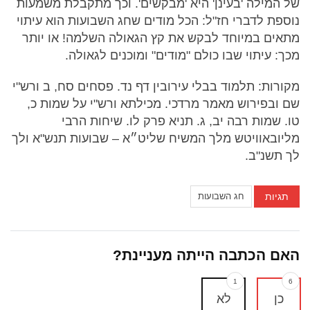
של המילה 'בעינן' היא 'מבקשים'. וכך מתקבלת משמעות
נוספת לדברי חז"ל: הכל מודים שחג השבועות הוא עיתוי
מתאים במיוחד לבקש את קץ הגאולה השלמה! או יותר
מכך: עיתוי שבו כולם "מודים" ומוכנים לגאולה.
מקורות: תלמוד בבלי עירובין דף נד. פסחים סח, ב ורש"י
שם ובפירוש מאמר מרדכי. מכילתא ורש"י על שמות כ,
טו. שמות רבה יב, ג. תניא פרק לו. שיחות הרבי
מליובאוויטש מלך המשיח שליט״א – שבועות תנש"א ולך
לך תשנ"ב.
תגיות
חג השבועות
האם הכתבה הייתה מעניינת?
1
6
כן
לא