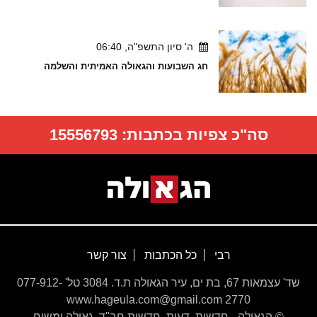
ה' סיון התשפ"ה, 06:40
חג השבועות והגאולה האמיתית והשלמה
סה"כ צפיות בכתבות:
15556793
רבי
כל הכתבות
צור קשר
שד' עצמאות 67, בת ים, עיר הגאולה ת.ד. 3084 טל' 077-912-
2770 www.hageula.com@gmail.com
© הגאולה - חדשות, דעות, חדשות חב''ד, גאולה ומשיח