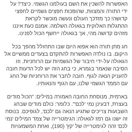
האפשרות להשכין את השם בעולמנו הגשמי. כיצד? על
ידי התורה והמצוות, שהופכות חפצים גשמיים לחפצי
קדושה! כך מזדכך העולם ונעשה מוכשר לקראת
ההתגלות האלוקית בגאולה השלמה. אמנם כעת איננו
מזהים קדושה מהי, אך בגאולה ייחשף הכול לפנינו.
חג מתן תורה הוא אפוא היום שבו התחולל מהפך בכל
היקום. בו נולדה האפשרות להתקדם בצעדים ממשיים אל
הגאולה על-ידי חיבור של הגשמיות עם הרוחניות. וזו
הסיבה שנאמר בגמרא, כי בחג הזה יש לכל הדעות חובה
להעניק הנאה לגוף. חובה לחבר את הרוחניות של החג
עם הממד הגשמי שלנו, עם הגוף והנאותיו.
בארמית, מנוסחת החובה האמורה במילים: "הכול מודים
בעצרת, דבעינן נמי 'לכם'". כלומר: כולם מודים שבחג
השבועות צריכים שתגיע הנאה גם 'לכם', לגופיכם. בנוסח
זה ישנו גם רמז לגאולה: הגימטרייה של צמד המילים 'נמי
לכם' זהה לגימטרייה של 'קץ' (190), ואחת המשמעויות