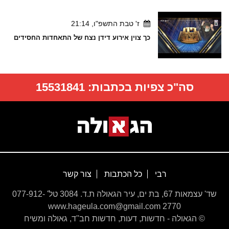
ז' טבת התשפ"ו, 21:14
כך צוין אירוע דידן נצח של התאחדות החסידים
סה"כ צפיות בכתבות:
15531841
רבי
כל הכתבות
צור קשר
שד' עצמאות 67, בת ים, עיר הגאולה ת.ד. 3084 טל' 077-912-
2770 www.hageula.com@gmail.com
© הגאולה - חדשות, דעות, חדשות חב''ד, גאולה ומשיח