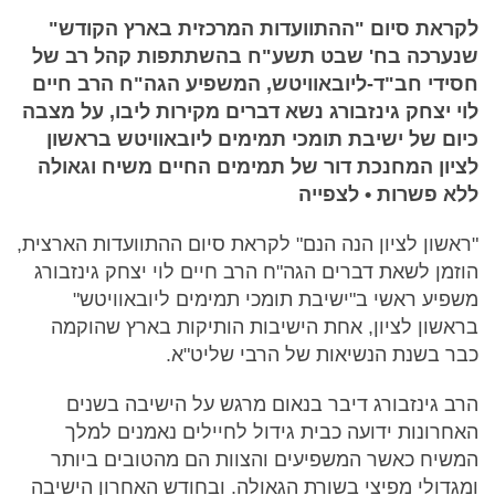
לקראת סיום "ההתוועדות המרכזית בארץ הקודש"
שנערכה בח' שבט תשע"ח בהשתתפות קהל רב של
חסידי חב"ד-ליובאוויטש, המשפיע הגה"ח הרב חיים
לוי יצחק גינזבורג נשא דברים מקירות ליבו, על מצבה
כיום של ישיבת תומכי תמימים ליובאוויטש בראשון
לציון המחנכת דור של תמימים החיים משיח וגאולה
ללא פשרות • לצפייה
"ראשון לציון הנה הנם" לקראת סיום ההתוועדות הארצית,
הוזמן לשאת דברים הגה"ח הרב חיים לוי יצחק גינזבורג
משפיע ראשי ב"ישיבת תומכי תמימים ליובאוויטש"
בראשון לציון, אחת הישיבות הותיקות בארץ שהוקמה
כבר בשנת הנשיאות של הרבי שליט"א.
הרב גינזבורג דיבר בנאום מרגש על הישיבה בשנים
האחרונות ידועה כבית גידול לחיילים נאמנים למלך
המשיח כאשר המשפיעים והצוות הם מהטובים ביותר
ומגדולי מפיצי בשורת הגאולה. ובחודש האחרון הישיבה