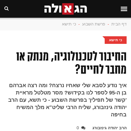
דף הבית
-
פרשת השבוע
-
כי תישא
כי תישא
החיבור לטכנולוגיה, מנתק או
מחבר לחיים?
איך נודע לסבא שלי שאחיו נרצח? ומה רצה אברהם
בן ה-95 לספר לנו בקידוש? מסר מטלטל מראיית
'קשר של תפילין' בפרשת השבוע - כי תשא, עם הרב
יהודה גינזבורג, שליח הרבי שליט"א מלך המשיח
בחיפה
הרב יהודה גינזבורג
0