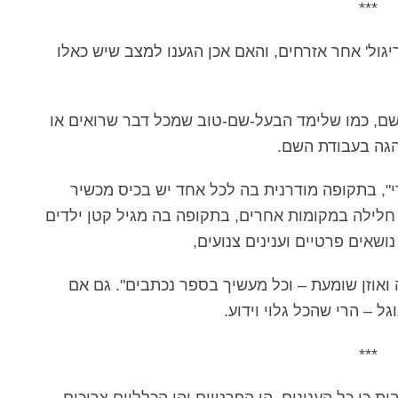
***
גול' אחר אזרחים, והאם אכן הגענו למצב שיש כאלו
 השם, כמו שלימד הבעל-שם-טוב שמכל דבר שרואים או
נהגה בעבודת השם.
י", בתקופה מודרנית בה לכל אחד יש בכיס מכשיר
חלילה במקומות אחרים, בתקופה בה מגיל קטן ילדים
שאים פרטיים וענינים צנועים,
ואוזן שומעת – וכל מעשיך בספר נכתבים". גם אם
ל – הרי שהכל גלוי וידוע.
***
כי כל הענינים, הן הפרטיים והן הכלליים צריכים