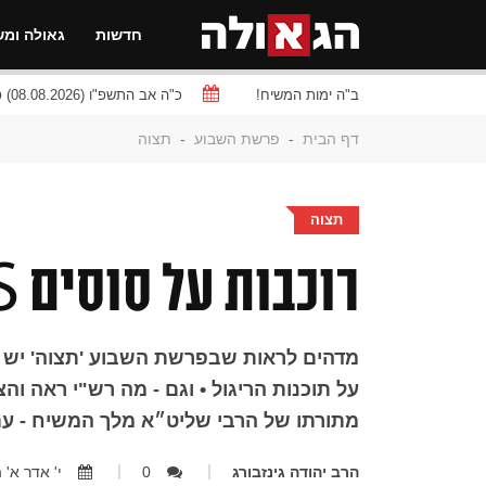
חדשות
גאולה ומש
ב"ה ימות המשיח!
כ"ה אב התשפ"ו (08.08.2026) פרשת
דף הבית
-
פרשת השבוע
-
תצוה
תצוה
רוכבות על סוסים VS פגסוס, מה דעתך?
מדהים לראות שבפרשת השבוע 'תצוה' יש
על תוכנות הריגול • וגם - מה רש"י ראה וה
מתורתו של הרבי שליט״א מלך המשיח - עם 
הרב יהודה גינזבורג
0
י' אדר א' התשפ"ב, 