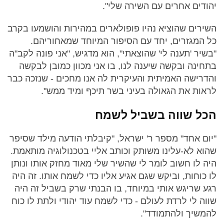
יהודים אחרים עם השירה שלי".
השירים שהוציא נהיו פופולארים במהירות והושמעו בקרב
כל המגזרים, יחד עם הסיפור המיוחד שמאחוריהם.
"בשיר 'תענה לי' שהוצאתי", הוא מדגיש, "אני פונה לקב"ה
בתחינה ובקשה שיענה לנו, בו אני מכוון כמובן לבקשה
והדרישה האמיתית והעיקרית לה אנו מחכים - שנזכה כבר
לראות את הגאולה בעיני בשר תיכף ומיד ממש".
הכל שווה בשביל לשמח
"יום אחד" מספר ר' ישראל, "קיבלתי הודעה מילד שסיפר
שהוא לא-עלינו משותק וכותב אליי בטכנולוגיה מותאמת.
היה לו חשוב לומר לי שהשיר שלי מאוד מחזק אותו ונותן
לו כוחות, וביקש שגם אגיע אליו כדי לשמח אותו. זה היה
רגע שריגש אותי במיוחד, בו הבנתי שרק בשביל זה היה
שווה לי לרדת לעולם - כדי לשמח עוד יהודי ולתת לו כוח
להמשיך ולהתמודד".