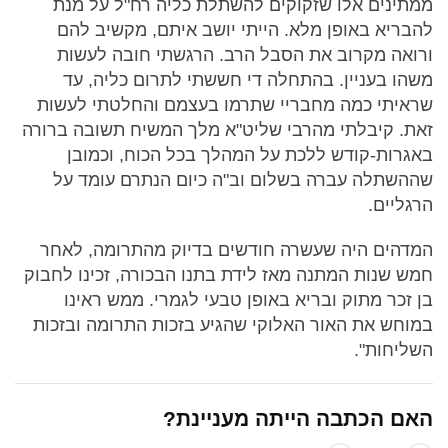
ממתינים אלו שזקוקים להשתלת כליה רח"ל על מנת
להבריא באופן מלא. הייתי יושב איתם, מקשיב להם
ורואה מקרוב את הסבל הרב. הרגשתי חובה לעשות
משהו בעניין. בהתחלה די חששתי לתרום כליה, עד
שראיתי כמה מחבריי שתרמו בעצמם והחלטתי לעשות
זאת. קיבלתי מהרבי שליט"א מלך המשיח תשובה ברורה
באגרות-קודש ללכת על המהלך בכל הכוח, וכמובן
שההשתלה עברה בשלום וב"ה כיום הנתרם עומד על
הרגליים.
המדהים היה שעשרה חודשים בדיוק מהתרומה, לאחר
חמש שנות המתנה מאז לידת בתנו הבכורה, זכינו לחבוק
בן זכר מתוק ובריא באופן טבעי לגמרי. ממש ראינו
במוחש את האור האלוקי שהגיע בזכות התרומה ובזכות
השליחות".
האם הכתבה הייתה מעניינת?