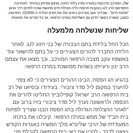
שלו, המורכב מדבקות במטרה ומרץ בלתי נלאה, מרגש ומרתק במיוחד. לאחרונה
התפרסם הרב לנג בעקבות תרומת כליה מצילת חיים מרגשת שזכה לתרום דרך ארגון
"מתנת חיים" - שבדרך אגב מציינים בימים אלו את תורם הכליה ה-2000(!). התרומה,
כמובן, קשורה בקשר הדוק עם השליחות במרכז הרפואי, אך בל נקדים את המאוחר.
שליחות שנשלחה מלמעלה
הכל החל בלידת בתם הבכורה של בני הזוג לנג. לאחר
הלידה התברר להורים הצעירים כי על בתם להישאר עוד
באשפוז עקב מצבה הרפואי המורכב, וכך מצאו את עצמם
הרב ינון ורעייתו בשהות ממושכת במרכז הרפואי.
בהגיע חג הפסח, הבינו ההורים הצעירים כי לא צפוי
להיערך במקום ליל סדר ציבורי. בעידודו ובסיועו של רב
בית הרפואה הרב ישראל קופילוביץ' החליטו להרים את
הכפפה ולראשונה נערך ליל סדר ציבורי בזיו ברוב עם.
"לאחר ההצלחה הגדולה בחג הפסח הבנו שצריך לפתוח
בית חב"ד של ממש במרכז הרפואי. קיבלנו את ברכתו
המעודדת של הרבי שליט"א מלך המשיח באגרות הקודש
ויצאנו לדרך - להכין את באי בית הרפואה לקבלת פני