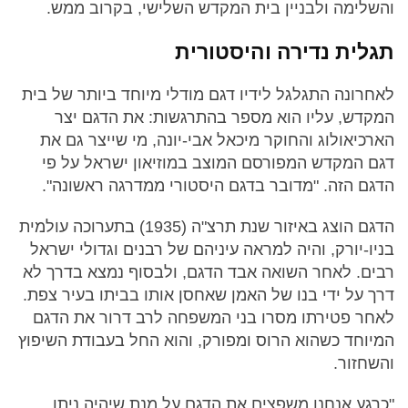
והשלימה ולבניין בית המקדש השלישי, בקרוב ממש.
תגלית נדירה והיסטורית
לאחרונה התגלגל לידיו דגם מודלי מיוחד ביותר של בית
המקדש, עליו הוא מספר בהתרגשות: את הדגם יצר
הארכיאולוג והחוקר מיכאל אבי-יונה, מי שייצר גם את
דגם המקדש המפורסם המוצב במוזיאון ישראל על פי
הדגם הזה. "מדובר בדגם היסטורי ממדרגה ראשונה".
הדגם הוצג באיזור שנת תרצ"ה (1935) בתערוכה עולמית
בניו-יורק, והיה למראה עיניהם של רבנים וגדולי ישראל
רבים. לאחר השואה אבד הדגם, ולבסוף נמצא בדרך לא
דרך על ידי בנו של האמן שאחסן אותו בביתו בעיר צפת.
לאחר פטירתו מסרו בני המשפחה לרב דרור את הדגם
המיוחד כשהוא הרוס ומפורק, והוא החל בעבודת השיפוץ
והשחזור.
"כרגע אנחנו משפצים את הדגם על מנת שיהיה ניתן