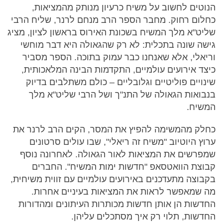
הנוטים לחשוב על משיח כרעיון מנותק מהמציאות,
כחלום רחוק. מחבר הספר הרב מנחם לרנר, שליח הרבי
שליט"א מלך המשיח בשכונת האירוס בראשון לציון, מציג
גישה שונה בתכלית: לא רק שהגאולה היא דבר מוחשי
וריאלי, אלא שאנחנו כבר עמוק בתוכה. הספר מסביר
כיצד אירועים עולמיים, התקדמות הבינה המלאכותית,
שינויים פוליטיים וגלובליים – כולם משתלבים בדיוק
בנבואות הגאולה של התנ"ך ושל הרבי שליט"א מלך
המשיח.
כחלק מהמשימה להפיץ את המסר, הקים הרב לרנר את
ערוץ היוטיוב "משיח זה ריאלי", שבו עולים סרטונים
שמפרשים את המציאות לאור הגאולה. לאחרונה נוסף
קבוצת הוואטסאפ "חדשות ימות המשיח". החברים
בקבוצה מתעדכנים באירועים עולמיים עם זווית משיחית,
מה שמאפשר לראות את המציאות בעיניים אחרות.
החדשות הן אותן חדשות מכותרות העיתונים ומהדורות
החדשות, תלוי רק איך מסתכלים עליהן.