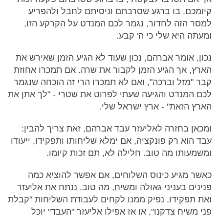
קיומכם. בו ברגע שסרבתם וניסיתם לחבל ולהפריע
למסר הזה לחדור, נגמר לכם המנדט על הקרקע הזו,
ומעתה היא שלי כי ה' קבע.
נכון, אומר אברהם, נכון שעוד לא הגיע הזמן שאירש את
הארץ, אך הגיע הזמן לקבור את שרה. אם תמכרו אחוזת
קבר "מזל וברכה", ואם לא תמכרו הרי זה הוכחה שנגמר
לכם המנדט והגיעה שעתי לפרוט את שטרי - "לך אתן את
הארץ הזאת" - ארץ ישראל שלי.
ומכאן בחזרה לאליעזר עבד אברהם, זאת צריך להבין:
עבד הוא רק פונקציה, אם ימלא שליחותו ותפקידו, ייעודו
ומשמעותו מה טוב. חלילה לא, תם זכות קיומו.
כאשר מגיע כינוס השלוחים, אם אפשר להוציא כמה
פנינים בעניני גאולה ומשיח, מה טוב. ננתח את אליעזר
ואת תפקידו, נפיק ממנו לקחים לעבודת השליחות "קבלת
פני משיח צדקנו", או אז אפילו אליעזר "העבד" יוכל