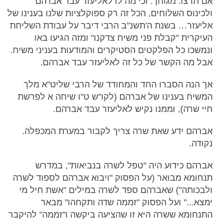
אם תרצו: מגוחך. וכי מה לו לאליעזר עבד אברהם
ולכינוס השלוחים, הכל זה רק ספוקלציות שלנו בענינו של
אליעזר… בשנת ה'תשנ"ב הרבי דיבר על עבודת השליחת
העיקרית "קבלת פני משיח צדקנו" ומזה הגיעו באו
ונמשכו כל הפלקטים הסטיקרים והמודעות בעניני משיח.
אבל מה הקשר של כל זה לאליעזר עבד אברהם.
אך הנה הסברו החד והמחודד של הרבי שליט"א מלך
המשיח בענינו של אברהם (לקו"ש ט"ו שיחה א לפרשת
חיי שרה), וממנו נקיש לאליעזר עבד אברהם.
אברהם ידע שאת שרה צריך לקבור במערת המכפלה.
נקודה.
אברהם כידוע היה "טפל לשרה בנביאות", במדרש
תנחומא מבואר (על הפסוק "ויבוא אברהם לספוד לשרה
ולבכותה") שאברהם ספד לשרה במילים "אשת חיל מי
ימצא..." ועל הפסוק "זממה שדה ותקחהו" מבאר
התנחומא ששרה היא זו שהציעה ביקשה ו"זממה" להיקבר