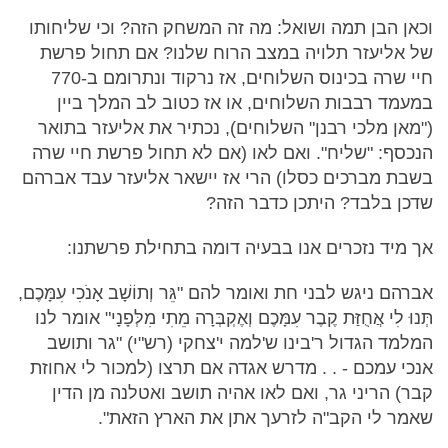
וכאן הבן תמה ושואל: מה זה המשחק הזה? וכי שליחותו
של אליעזר תלויה במצב הרוח שלנו? אם תחול פרשת
חיי שרה בכינוס השלוחים, אז נרקוד ונתרומם ב-770
במעמד רבבות השלוחים, או אז כטוב לב המלך ביין
("מאן מלכי רבנן" השלוחים), נכתיר את אליעזר בתואר
הנכסף: "שליח". ואם לאו (אם לא תחול פרשת חיי שרה
בשבת מברכים כסלו) הרי אז יישאר אליעזר עבד אברהם
שדכן בלבד? היתכן כדבר הזה?
אך מיד נזכרים אנו בבעיה דומה בתחילת פרשתנו:
אברהם ניגש לבני חת ואומר להם "גֵּר וְתוֹשָׁב אָנֹכִי עִמָּכֶם,
תְּנוּ לִי אֲחֻזַּת קֶבֶר עִמָּכֶם וְאֶקְבְּרָה מֵתִי מִלְּפָנָי" אומר לנו
המלמד הגדול ר'בינו ש'למה י'צחקי (רש"י) "גר ותושב
אנכי עמכם - . . מדרש אגדה אם תרצו (למכור לי אחוזת
קבר) הריני גר, ואם לאו אהיה תושב ואטלנה מן הדין
שאמר לי הקב"ה לזרעך אתן את הארץ הזאת".