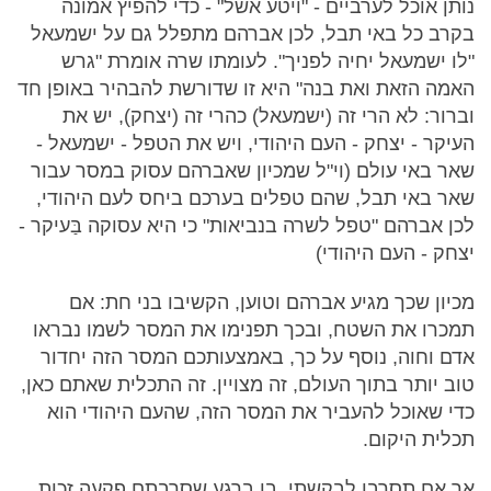
נותן אוכל לערביים - "ויטע אשל" - כדי להפיץ אמונה
בקרב כל באי תבל, לכן אברהם מתפלל גם על ישמעאל
"לו ישמעאל יחיה לפניך". לעומתו שרה אומרת "גרש
האמה הזאת ואת בנה" היא זו שדורשת להבהיר באופן חד
וברור: לא הרי זה (ישמעאל) כהרי זה (יצחק), יש את
העיקר - יצחק - העם היהודי, ויש את הטפל - ישמעאל -
שאר באי עולם (וי"ל שמכיון שאברהם עסוק במסר עבור
שאר באי תבל, שהם טפלים בערכם ביחס לעם היהודי,
לכן אברהם "טפל לשרה בנביאות" כי היא עסוקה בַּעיקר -
יצחק - העם היהודי)
מכיון שכך מגיע אברהם וטוען, הקשיבו בני חת: אם
תמכרו את השטח, ובכך תפנימו את המסר לשמו נבראו
אדם וחוה, נוסף על כך, באמצעותכם המסר הזה יחדור
טוב יותר בתוך העולם, זה מצויין. זה התכלית שאתם כאן,
כדי שאוכל להעביר את המסר הזה, שהעם היהודי הוא
תכלית היקום.
אך אם תסרבו לבקשתי, בו ברגע שסרבתם פקעה זכות