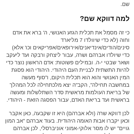
שם.
למה דווקא שם?
כי זה מסמל את תכלית הגזע האנושי, ה' ברא את אדם
וחוה (לא כדי שיוולדו 7 מליארד
סינים/הודים/אינדיאנים/אירופאים/אפריקאים וכו' אלא)
כדי שיולדו אברהם ושרה, עבור ליצחק ורבקה ועד ליעקב
ושאר שבטי י-ה. ובמילים פשוטות: אדם הראשון נוצר כדי
להיות התשתית לבניית העם היהודי. היהודי הוא פסגת
המין האנושי והוא הוא תכלית היקום, ו"סוף מעשה
במחשבה תחילה", הקב"ה יצא מלכתחילה לכל המהלך
של בריאת העולמות מראשית סדר השתלשלות ומעשה
בראשית ועד בריאת האדם, עבור הפסגה הזאת - היהודי.
לכן דווקא שרה (ולא אברהם) היא זו שקבעה, כאן אקבר
וכאן יקברו אבות האומה היהודית. בעוד אברהם "אב המון
גויים" יש לו מסר אלוקי-אמוני אוניברסלי, לכן אברהם