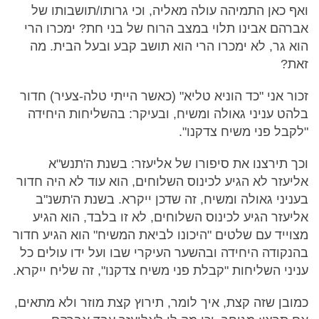
ואף כאן התמיהה עולה מאליה, וכי גרותו/תושבותו של
אברהם אבינו תלוי במצב הרוח של בני חת? ימכרו הרי
הוא גר, לא ימכרו הרי הוא תושב קבע ובעל הבית. מה
זאת?
זכור אני "כד הוניא טליא" (כאשר הייתי טלה-צעיר) חדור
בלהט עניני גאולה ומשיח, ובעיקר: בהשליחות היחידה
"לקבל פני משיח צדקנו".
וכך תירצנו את סיפורו של אליעזר: בשנת ה'תנש"א
אליעזר לא הגיע לכינוס השלוחים, הוא עוד לא היה חדור
בעניני גאולה ומשיח, זה שדכן ייקרא. בשנת ה'תשנ"ב
אליעזר הגיע לכינוס השלוחים, לא זו בלבד, הוא הגיע
מצוייד עם שלטים "היכונו לביאת המשיח" הוא הגיע חדור
בהנקודה היחידה ובהשער העיקרי שבו ועל ידו עולים כל
עניני השליחות "קבלת פני משיח צדקנו", זה שליח ייקרא.
כמובן שזה קצת, איך לומר, תירוץ קצת מוזר ולא מתאים,