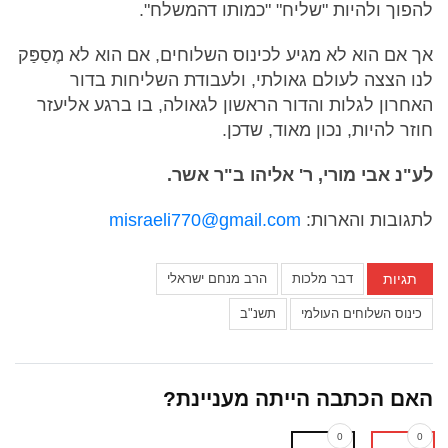
להפוך ולהיות "שליח" "כמותו דהמשלח".
אך אם הוא לא מגיע לכינוס השלוחים, אם הוא לא מֶסַפַּק
לנו הצצה לעולם גאולתי, ולעבודת השליחות בדור
האחרון לגלות והדור הראשון לגאולה, בו ברגע אליעזר
חוזר להיות, נכון מאוד, שדכן.
לע"נ אבי מורי, ר' אליהו ב"ר אשר.
לתגובות והארות:
misraeli770@gmail.com
תגיות
דבר מלכות
הרב מנחם ישראלי
כינוס השלוחים העולמי
תשנ"ב
האם הכתבה הייתה מעניינת?
0
0