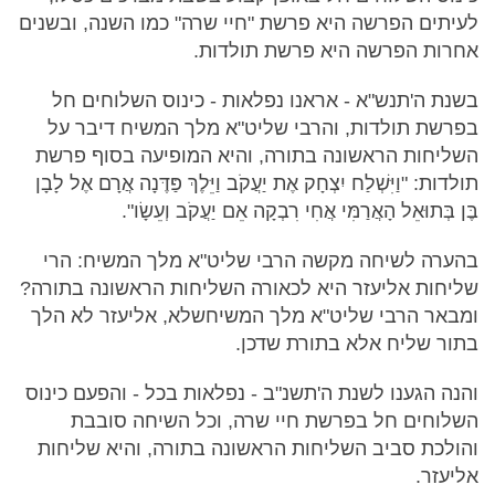
לעיתים הפרשה היא פרשת "חיי שרה" כמו השנה, ובשנים
אחרות הפרשה היא פרשת תולדות.
בשנת ה'תנש"א - אראנו נפלאות - כינוס השלוחים חל
בפרשת תולדות, והרבי שליט"א מלך המשיח דיבר על
השליחות הראשונה בתורה, והיא המופיעה בסוף פרשת
תולדות: "וַיִּשְׁלַח יִצְחָק אֶת יַעֲקֹב וַיֵּלֶךְ פַּדֶּנָה אֲרָם אֶל לָבָן
בֶּן בְּתוּאֵל הָאֲרַמִּי אֲחִי רִבְקָה אֵם יַעֲקֹב וְעֵשָׂו".
בהערה לשיחה מקשה הרבי שליט"א מלך המשיח: הרי
שליחות אליעזר היא לכאורה השליחות הראשונה בתורה?
ומבאר הרבי שליט"א מלך המשיחשלא, אליעזר לא הלך
בתור שליח אלא בתורת שדכן.
והנה הגענו לשנת ה'תשנ"ב - נפלאות בכל - והפעם כינוס
השלוחים חל בפרשת חיי שרה, וכל השיחה סובבת
והולכת סביב השליחות הראשונה בתורה, והיא שליחות
אליעזר.