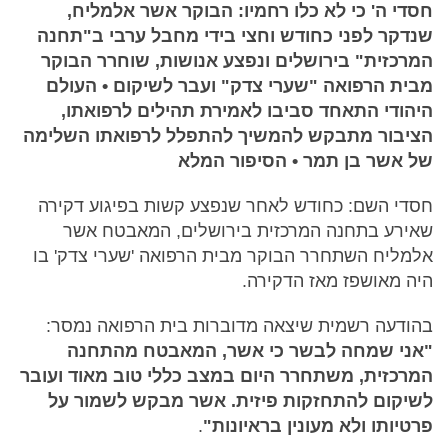
חסדי ה' כי לא כלו רחמיו: הבוקר אשר אלמליח,
שנדקר לפני כחודש וחצי בידי מחבל ערבי ב"תחנה
המרכזית" בירושלים ונפצע אנושות, שוחרר הבוקר
מבית הרפואה "שערי צדק" ועבר לשיקום • העולם
היהודי התאחד סביבו לאמירת תהילים לרפואתו,
הציבור מתבקש להמשיך להתפלל לרפואתו השלימה
של אשר בן תמר • הסיפור המלא
חסדי השם: כחודש לאחר שנפצע קשות בפיגוע דקירה
שאירע בתחנה המרכזית בירושלים, המאבטח אשר
אלמליח השתחרר הבוקר מבית הרפואה 'שערי צדק' בו
היה מאושפז מאז הדקירה.
בהודעה רשמית שיצאה מדוברות בית הרפואה נמסר:
"אני שמחה לבשר כי אשר, המאבטח מהתחנה
המרכזית, משתחרר היום במצב כללי טוב מאוד ועובר
לשיקום להתחזקות פיזית. אשר מבקש לשמור על
פרטיותו ולא מעונין בראיונות"
.