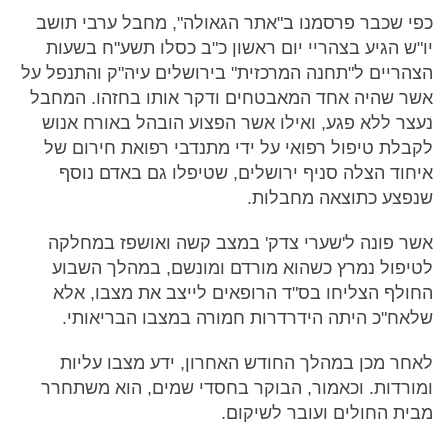
כפי שכבר פרסמנו ב"אתר הגאולה", מחבל ערבי תושב
יו"ש הגיע בצהריי יום ראשון כ"ב כסלו תשע"ח בשעות
הצהריים ל"תחנה המרכזית" בירושלים עיה"ק והתנפל על
אשר שהיה אחד המאבטחים ודקר אותו בחזהו. המחבל
נעצר ללא פגע, ואילו אשר הפצוע הובהל באורח אנוש
לקבלת טיפול רפואי על ידי מתנדבי רפואת חירום של
איחוד הצלה סניף ירושלים, שטיפלו גם באדם נוסף
שנפצע כתוצאה מחבלות.
אשר פונה ל'שערי צדק' במצב קשה ואושפז במחלקה
לטיפול נמרץ כשהוא מורדם ומונשם, במהלך השבוע
החולף הצליחו בס"ד הרופאים לייצב את מצבו, אלא
שלאח"כ היתה הידרדרות חמורה במצבו הבריאותי.
לאחר מכן במהלך החודש האחרון, ידע מצבו עליות
ומורדות. וכאמור, הבוקר בחסדי שמים, הוא משתחרר
מבית החולים ועובר לשיקום.