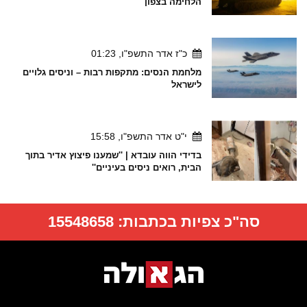
הלחימה בצפון
כ"ז אדר התשפ"ו, 01:23
מלחמת הנסים: מתקפות רבות – וניסים גלויים
לישראל
י"ט אדר התשפ"ו, 15:58
בדידי הווה עובדא | ''שמענו פיצוץ אדיר בתוך
הבית, רואים ניסים בעיניים''
סה"כ צפיות בכתבות:
15548658