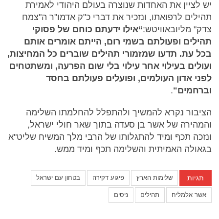
יש לציין את האחדות שנוצרה בעולם היהודי לאמירת
תהילים לרפואתו, ונזכיר את דברי כ"ק אדמו"ר ה"צמח
צדק" מליובאוויטש:
“אילו ידעתם כוחם של פסוקי
תהילים ופעולתם בשמי רום, הייתם אומרים אותם
בכל עת. תדעו שמזמורי תהילים שוברים כל המחיצות,
ועולים בעילוי אחר עילוי בלי שום הפרעה, ומשתטחים
לפני אדון העולמים, ופועלים פעולתם בחסד
וברחמים"
.
הציבור נקרא להמשיך ולהתפלל להחלמתו השלימה
והמהירה של אשר בן סעדה בתוך שאר חולי ישראל,
ונזכה תכף ומיד להתגלותו של הרבי מלך המשיח שליט"א
בגאולה האמיתית והשלימה תכף ומיד ממש.
תגיות
שלימות הארץ
פיגוע דקירה
בטחון עם ישראל
אשר אלמליח
תהילים
ניסים