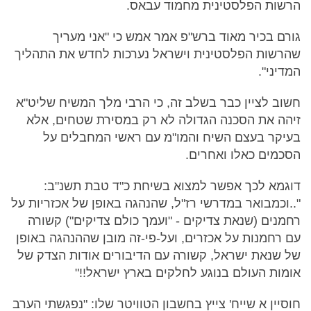
הרשות הפלסטינית מחמוד עבאס.
גורם בכיר מאוד ברש"פ אמר אמש כי "אני מעריך
שהרשות הפלסטינית וישראל נערכות לחדש את התהליך
המדיני".
חשוב לציין כבר בשלב זה, כי הרבי מלך המשיח שליט"א
זיהה את הסכנה הגדולה לא רק במסירת שטחים, אלא
בעיקר בעצם השיח והמו"מ עם ראשי המחבלים על
הסכמים כאלו ואחרים.
דוגמא לכך אפשר למצוא בשיחת כ"ד טבת תשנ"ב:
"..וכמבואר במדרשי רז"ל, שהנהגה באופן של אכזריות על
רחמנים (שנאת צדיקים - "ועמך כולם צדיקים") קשורה
עם רחמנות על אכזרים, ועל-פי-זה מובן שההנהגה באופן
של שנאת ישראל, קשורה עם הדיבורים אודות הצדק של
אומות העולם בנוגע לחלקים בארץ ישראל!!"
חוסיין א שייח' צייץ בחשבון הטוויטר שלו: "נפגשתי הערב