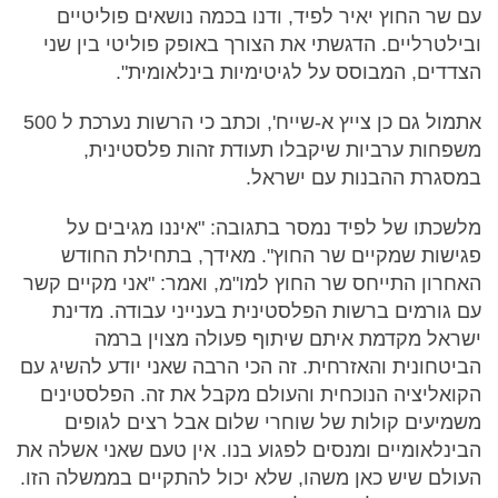
עם שר החוץ יאיר לפיד, ודנו בכמה נושאים פוליטיים
ובילטרליים. הדגשתי את הצורך באופק פוליטי בין שני
הצדדים, המבוסס על לגיטימיות בינלאומית".
אתמול גם כן צייץ א-שייח', וכתב כי הרשות נערכת ל 500
משפחות ערביות שיקבלו תעודת זהות פלסטינית,
במסגרת ההבנות עם ישראל.
מלשכתו של לפיד נמסר בתגובה: "איננו מגיבים על
פגישות שמקיים שר החוץ". מאידך, בתחילת החודש
האחרון התייחס שר החוץ למו"מ, ואמר: "אני מקיים קשר
עם גורמים ברשות הפלסטינית בענייני עבודה. מדינת
ישראל מקדמת איתם שיתוף פעולה מצוין ברמה
הביטחונית והאזרחית. זה הכי הרבה שאני יודע להשיג עם
הקואליציה הנוכחית והעולם מקבל את זה. הפלסטינים
משמיעים קולות של שוחרי שלום אבל רצים לגופים
הבינלאומיים ומנסים לפגוע בנו. אין טעם שאני אשלה את
העולם שיש כאן משהו, שלא יכול להתקיים בממשלה הזו.