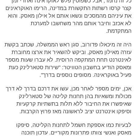
כל זה נחמד, אבל כשפוטין פלש לאוקראינה ואחרי זמן
קצר קרסו רשתות התקשורת במדינה, הרימו האוקראינים
את עיניהם מהמסכים ונשאו אותם אל אילון מאסק. והוא
לא אכזב וחיבר אותם מהר משחשבו למערכת
המתקדמת.
היה זה מיכאלו פדורוב, סגן ראש הממשלה, שכתב בקשת
עזרה מאילון מאסק, וביקש להשאיר את ארצו מחוברת
לאינטרנט תחת המתקפה הרוסית. לא עברו שעות מספר
ומאסק הודיע בחשבון הטוויטר: "שירות סטארלינק כעת
פעיל באוקראינה. מסופים נוספים בדרך".
אכן, ימים מספר לאחר מכן, עשו את דרכם בדרך לא דרך
מכולות ומשאיות בהן תחנות קליטה של סטארלינק
שאיפשרו את החיבור ללא תלות בתשתיות קרקעיות
וסיפקו אינטרנט יציב לראשונה מאז פרוץ הקרבות.
לבעיות כמו אספקת חשמל לתחנות הקליטה, סיפקו
מאסק ואנשי צוותו פתרונות מקוריים. עדכון תוכנה