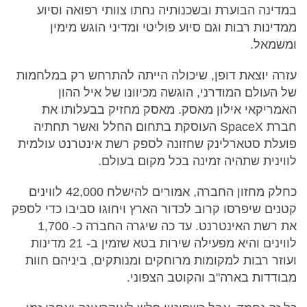
במדינה הבוערת ובשכנותיה נחתו צוותי רפואה וסיוע
ממדינות רבות וגם סיוע פוליטי ומדיני הוגש מימין
ומשמאל.
עזרה יוצאת דופן, שיכולה הייתה להתרחש רק במלחמות
של העולם המודרני, הוגשה מכיוונו של איל ההון
האמריקאי אילון מאסק. מאסק מחזיק בבעלותו את
חברת SpaceX העוסקת בתחום החלל ואשר תחתיה
פועלת סטארלינק שחזונה לספק רשת אינטרנט עולמית
לווינית שתהיה זמינה בכל מקום בעולם.
כחלק מחזון החברה, אמורים להישלח 42,000 לווינים
קטנים שיפרסו קרוב לכדור הארץ ויחוגו סביבו כדי לספק
את רשת האינטרנט. עד כה שיגרה החברה כ- 1,700
לווינים והיא מפעילה שירות בטא שזמין ב- 21 מדינות
ועוזר רבות למקומות מרוחקים ומנותקים, ביניהם חוות
מבודדות בארה"ב והקוטב הצפוני.