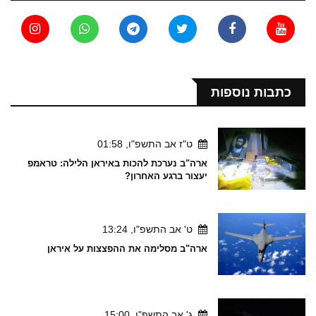
כתבות נוספות
ט"ז אב התשפ"ו, 01:58
ארה"ב נערכת להכות באיראן הלילה: טראמפ
יעצור ברגע האחרון?
ט' אב התשפ"ו, 13:24
ארה"ב מסלימה את ההפצצות על איראן
ג' אב התשפ"ו, 15:00