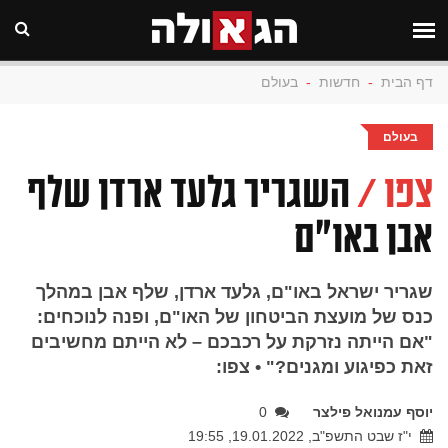
דף הבית
-
חדשות
-
בעולם
בעולם
צפו /
השגריר גלעד ארדן שלף
אבן באו"ם
שגריר ישראל באו"ם, גלעד ארדן, שלף אבן במהלך
כנס של מועצת הביטחון של האו"ם, ופנה לנוכחים:
"אם הייתה נזרקת על רכבכם – לא הייתם מחשיבים
זאת כפיגוע ומגנים?" • צפו:
יוסף עמנואל פילצר
0
י"ז שבט התשפ"ב, 19.01.2022, 19:55