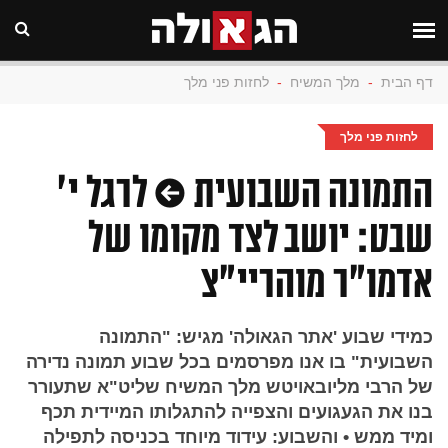
דף הבית
-
מלך המשיח
-
לחזות פני מלך
לחזות פני מלך
התמונה השבועית • לרגל י'
שבט: יושב לצד מקומו של
אדמו"ר מוהריי"צ
כמידי שבוע 'אתר הגאולה' מגיש: "התמונה
השבועית" בו אנו מפרסמים בכל שבוע תמונה נדירה
של הרבי מליובאויטש מלך המשיח שליט"א שתעורר
בנו את הגעגועים והצפייה להתגלותו המיידית תכף
ומיד ממש • והשבוע: עידוד מיוחד בכניסה לתפילה