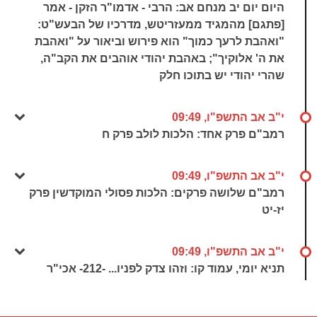
היום יום יב מנחם אב: הרבי - אדמו"ר הזקן - אמר
[פתגם] מהמגיד ממעזריטש, מדרכיו של הבעש"ט:
"ואהבת לרעך כמוך" הוא פירוש וביאור על "ואהבת
את ה' אלוקיך"; באהבת יהודי אוהבים את הקב"ה,
שהרי יהודי יש בתוכו חלק
י"ב אב התשפ"ו, 09:49
רמב"ם פרק אחד: הלכות לולב פרק ח
י"ב אב התשפ"ו, 09:49
רמב"ם שלושה פרקים: הלכות פסולי המוקדשין פרק
יז-יט
י"ב אב התשפ"ו, 09:49
תניא יומי, עמוד קו: וזהו צדק לפניו... -212- אכי"ר