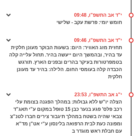
י"ד אב התשפ"ו, 09:48
חומש יומי: פרשת עקב - שלישי
י"ד אב התשפ"ו, 09:46
תחזית מזג האוויר: היום: בשעות הבוקר מעונן חלקית
עד בהיר, ובהמשך היום ייעשה בהיר. תחול עלייה קלה
בטמפרטורות בעיקר בהרים ובפנים הארץ. תורגש
הכבדה קלה בעומסי החום. הלילה: בהיר עד מעונן
חלקית
י"ג אב התשפ"ו, 23:53
הצלה יו"ש ללא גבולות: במהלך הפגנה בצומת עלי
רכב פלס' פגע בנער כבן 15 טופל במקום ע"י תאג"ד
צבאי שהיה בשטח במהלך תיגבור צירים חברו לטנ"צ
ומפונה כעת לבית הרפואה בלינסון ע"י אט"ן מד"א
עם חבלת ראש מוגדר ב