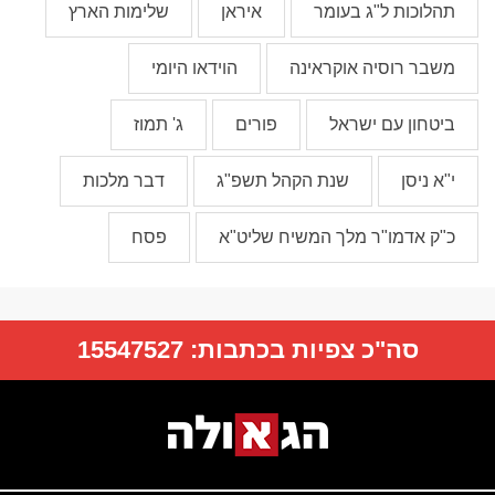
תהלוכות ל"ג בעומר
איראן
שלימות הארץ
משבר רוסיה אוקראינה
הוידאו היומי
ביטחון עם ישראל
פורים
ג' תמוז
י"א ניסן
שנת הקהל תשפ"ג
דבר מלכות
כ"ק אדמו"ר מלך המשיח שליט"א
פסח
סה"כ צפיות בכתבות:
15547527