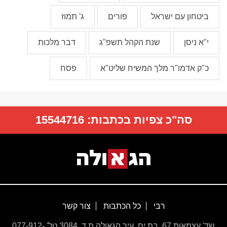
ביטחון עם ישראל
פורים
ג' תמוז
י"א ניסן
שנת הקהל תשפ"ג
דבר מלכות
כ"ק אדמו"ר מלך המשיח שליט"א
פסח
סה"כ צפיות בכתבות:
15544716
רבי
כל הכתבות
צור קשר
שד' עצמאות 67, בת ים, עיר הגאולה ת.ד. 3084 טל' 077-912-